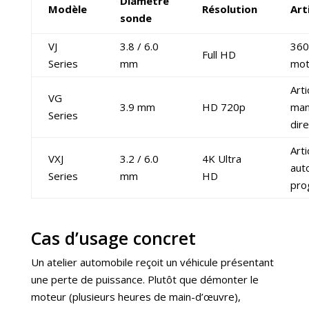
Diamètre
Modèle
Résolution
Art
sonde
VJ
3.8 / 6.0
360
Full HD
Series
mm
mot
Arti
VG
3.9 mm
HD 720p
man
Series
dire
Arti
VXJ
3.2 / 6.0
4K Ultra
aut
Series
mm
HD
pro
Cas d’usage concret
Un atelier automobile reçoit un véhicule présentant
une perte de puissance. Plutôt que démonter le
moteur (plusieurs heures de main-d’œuvre),