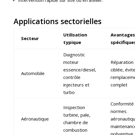
Intervention rapide sur site ou en atelier.
Applications sectorielles
Utilisation
Avantages
Secteur
typique
spécifique
Diagnostic
moteur
Réparation
essence/diesel,
ciblée, évite
Automobile
contrôle
remplacem
injecteurs et
complet
turbo
Conformité
Inspection
normes
turbine, pale,
Aéronautique
aéronautiqu
chambre de
maintenanc
combustion
préventive